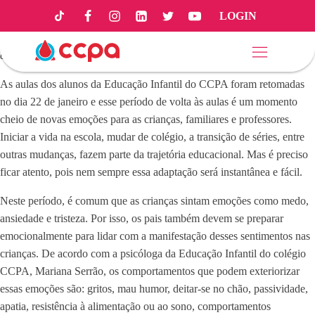
LOGIN
Vale ressaltar que cada criança terá seu tempo de adaptação e reação
a ela, nem todas as crianças apresentarão as mesmas emoções e
comportamentos.
As aulas dos alunos da Educação Infantil do CCPA foram retomadas
no dia 22 de janeiro e esse período de volta às aulas é um momento
cheio de novas emoções para as crianças, familiares e professores.
Iniciar a vida na escola, mudar de colégio, a transição de séries, entre
outras mudanças, fazem parte da trajetória educacional. Mas é preciso
ficar atento, pois nem sempre essa adaptação será instantânea e fácil.
Neste período, é comum que as crianças sintam emoções como medo,
ansiedade e tristeza. Por isso, os pais também devem se preparar
emocionalmente para lidar com a manifestação desses sentimentos nas
crianças. De acordo com a psicóloga da Educação Infantil do colégio
CCPA, Mariana Serrão, os comportamentos que podem exteriorizar
essas emoções são: gritos, mau humor, deitar-se no chão, passividade,
apatia, resistência à alimentação ou ao sono, comportamentos