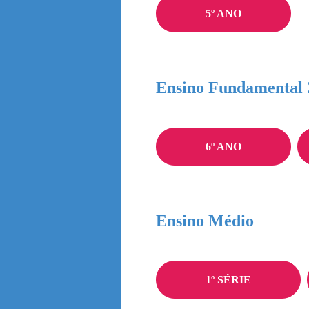
5º ANO
Ensino Fundamental 
6º ANO
Ensino Médio
1º SÉRIE