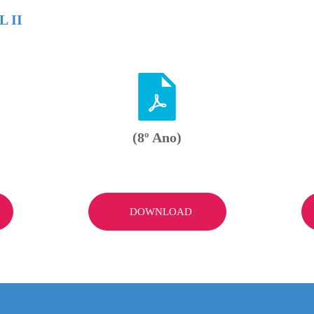
 II
(8º Ano)
DOWNLOAD