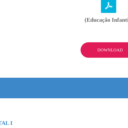
(Educação Infanti
DOWNLOAD
AL I