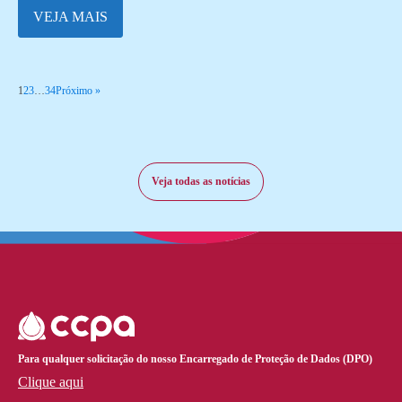
VEJA MAIS
1
2
3
…
34
Próximo »
Veja todas as notícias
Para qualquer solicitação do nosso Encarregado de Proteção de Dados (DPO)
Clique aqui