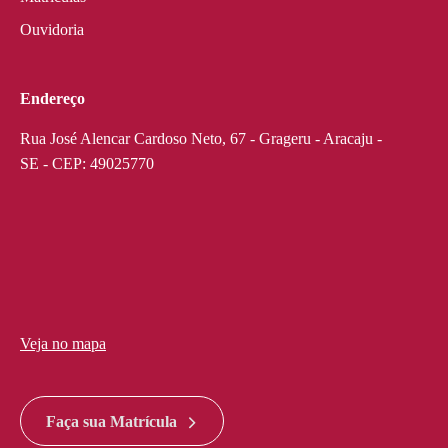
Ouvidoria
Endereço
Rua José Alencar Cardoso Neto, 67 - Grageru - Aracaju -
SE - CEP: 49025770
Veja no mapa
divi discount
google maps widget html
Faça sua Matrícula