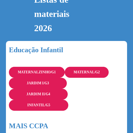
materiais
2026
Educação Infantil
MATERNALZINHO/G1
MATERNAL/G2
JARDIM I/G3
JARDIM II/G4
INFANTIL/G5
MAIS CCPA