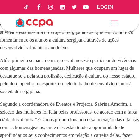
LOGIN
O Dia da Mulher é comemorado no dia 08 de março, mas os alunos da
Educação Infantil e do Ensino Fundamental I do CCPA já começaram
suas homenagens através do projeto ‘Mulheres que Inspiram’. A
atividade está inserida no Projeto Sergipanidade, que tem como foco
fomentar entre os alunos a cultura sergipana através de ações
desenvolvidas durante o ano letivo.
Até a primeira semana de março os alunos vão participar de vivências
com algumas das homenageadas. Mulheres que ocupam um lugar de
destaque seja pela sua profissão, dedicação à cultura do nosso estado,
pelo desempenho no esporte, ou pelo trabalho desenvolvido junto à
sociedade sergipana.
Segundo a coordenadora de Eventos e Projetos, Sabrina Amorim, a
seleção das mulheres foi feita pelas professoras, de acordo com a faixa
etária dos alunos. “Estamos proporcionando essa interação das crianças
com as homenageadas, onde eles estão tendo a oportunidade de
aprofundar os seus conhecimentos em relação a carreira delas, fazer