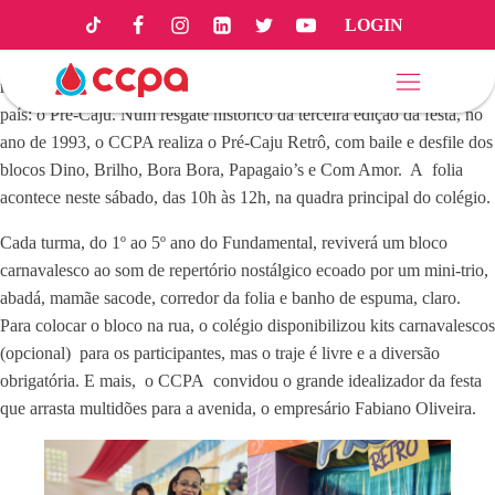
LOGIN
Já é Carnaval, Cidade! Acorda para ver o bloco do CCPA passando e
celebrando os antigos carnavais de Aracaju, homenageando a folia
mais tradicional da capital sergipana e maior prévia carnavalesca do
país: o Pré-Caju. Num resgate histórico da terceira edição da festa, no
ano de 1993, o CCPA realiza o Pré-Caju Retrô, com baile e desfile dos
blocos Dino, Brilho, Bora Bora, Papagaio’s e Com Amor. A folia
acontece neste sábado, das 10h às 12h, na quadra principal do colégio.
Cada turma, do 1º ao 5º ano do Fundamental, reviverá um bloco
carnavalesco ao som de repertório nostálgico ecoado por um mini-trio,
abadá, mamãe sacode, corredor da folia e banho de espuma, claro.
Para colocar o bloco na rua, o colégio disponibilizou kits carnavalescos
(opcional) para os participantes, mas o traje é livre e a diversão
obrigatória. E mais, o CCPA convidou o grande idealizador da festa
que arrasta multidões para a avenida, o empresário Fabiano Oliveira.