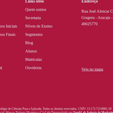
Links úteis
Endereço
Quem somos
Rua José Alencar C
Grageru - Aracaju 
Secretaria
49025770
os Iniciais
Níveis de Ensino
os Finais
Segmentos
Blog
Alunos
Matriculas
al
Ouvidoria
Veja no mapa
googl
légio de Ciências Pura e Aplicada. Todos os direitos reservados. CNPJ: 13.172.721/0001-20
cial: Marcos Pinheiro Monteiro e Cia Ltda Desenvolvido por
FreshLab Agência de Marketin