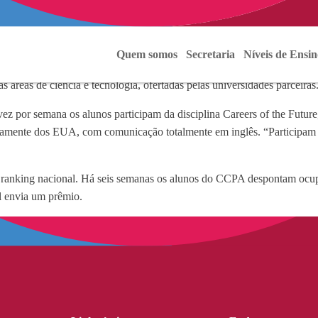
com instituições estrangeiras de ensino. Uma delas é a Full Sail Unive
Quem somos
Secretaria
Níveis de Ensin
ico de Sergipe que promove esse tipo de experiência internacional, foc
as áreas de ciência e tecnologia, ofertadas pelas universidades parceiras
or semana os alunos participam da disciplina Careers of the Future, 
etamente dos EUA, com comunicação totalmente em inglês. “Participam de
 um ranking nacional. Há seis semanas os alunos do CCPA despontam ocu
il envia um prêmio.