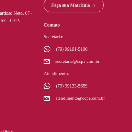
Faça sua Matrícula
ardoso Neto, 67 -
- SE - CEP:
Contato
Secretaria:
(79) 99191-5100
secretaria@ccpa.com.br
Atendimento:
divi discount
e maps widget html
(79) 99133-5659
atendimento@ccpa.com.br
g Digital