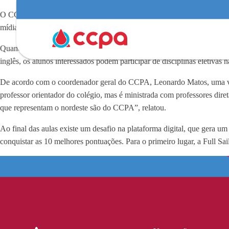
O CCPA vive o processo de internacionalização por meio das parcerias 
mídia de entretenimento e tecnologias emergentes.
Quando o assunto é a língua inglesa, o CCPA sai na frente, sendo o ún
inglês, os alunos interessados podem participar de disciplinas eletivas n
De acordo com o coordenador geral do CCPA, Leonardo Matos, uma vez p
professor orientador do colégio, mas é ministrada com professores dir
que representam o nordeste são do CCPA”, relatou.
Ao final das aulas existe um desafio na plataforma digital, que gera
conquistar as 10 melhores pontuações. Para o primeiro lugar, a Full Sa