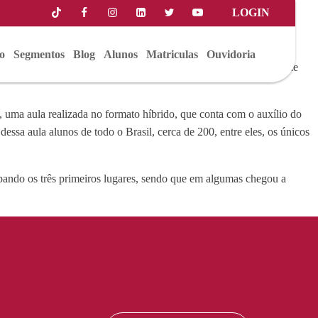
LOGIN
rsity, que oferece programas de cursos projetados para o mundo da
o
Segmentos
Blog
Alunos
Matriculas
Ouvidoria
ando no intercâmbio para os seus alunos. Além do ensino regular de
.
uma aula realizada no formato híbrido, que conta com o auxílio do
ssa aula alunos de todo o Brasil, cerca de 200, entre eles, os únicos
pando os três primeiros lugares, sendo que em algumas chegou a