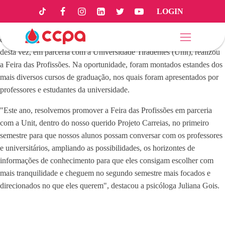
LOGIN
No último dia 2, estudantes do Ensino Médio do CCPA tiveram a
oportunidade de explorar o mundo das profissões e vivenciar
experiências de cada área em mais uma ação do Projeto Carreiras, que
desta vez, em parceria com a Universidade Tiradentes (Unit), realizou
a Feira das Profissões. Na oportunidade, foram montados estandes dos
mais diversos cursos de graduação, nos quais foram apresentados por
professores e estudantes da universidade.
"Este ano, resolvemos promover a Feira das Profissões em parceria
com a Unit, dentro do nosso querido Projeto Carreias, no primeiro
semestre para que nossos alunos possam conversar com os professores
e universitários, ampliando as possibilidades, os horizontes de
informações de conhecimento para que eles consigam escolher com
mais tranquilidade e cheguem no segundo semestre mais focados e
direcionados no que eles querem", destacou a psicóloga Juliana Gois.