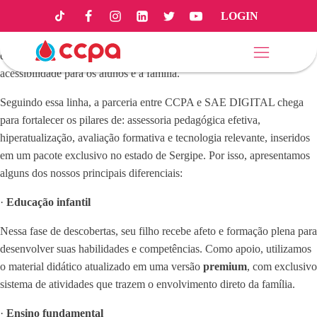
LOGIN
Inovação, tecnologia e muito conhecimento são as palavras base para
começarmos mais uma etapa de desenvolvimento, e, por isso, o CCPA
está sempre em busca de uma educação que visa a excelência e a
acessibilidade para os alunos e a família.
Seguindo essa linha, a parceria entre CCPA e SAE DIGITAL chega
para fortalecer os pilares de: assessoria pedagógica efetiva,
hiperatualização, avaliação formativa e tecnologia relevante, inseridos
em um pacote exclusivo no estado de Sergipe. Por isso, apresentamos
alguns dos nossos principais diferenciais:
·
Educação infantil
Nessa fase de descobertas, seu filho recebe afeto e formação plena para
desenvolver suas habilidades e competências. Como apoio, utilizamos
o material didático atualizado em uma versão
premium
, com exclusivo
sistema de atividades que trazem o envolvimento direto da família.
·
Ensino fundamental