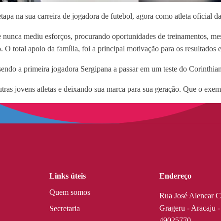
pa na sua carreira de jogadora de futebol, agora como atleta oficial d
e nunca mediu esforços, procurando oportunidades de treinamentos, mes
O total apoio da família, foi a principal motivação para os resultados e
sendo a primeira jogadora Sergipana a passar em um teste do Corinthians
utras jovens atletas e deixando sua marca para sua geração. Que o exempl
Links úteis
Endereço
Quem somos
Rua José Alencar C
Grageru - Aracaju 
Secretaria
49025770