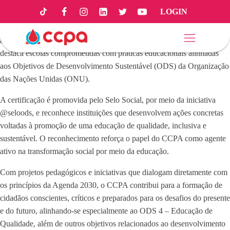
LOGIN
O Colégio CCPA passa a integrar o seleto grupo de instituições de
ensino reconhecidas nacionalmente com o Selo ODS de Educação,e
agora celebra a certificação na edição 2025. Uma certificação que
destaca escolas comprometidas com práticas educacionais alinhadas
aos Objetivos de Desenvolvimento Sustentável (ODS) da Organização
das Nações Unidas (ONU).
A certificação é promovida pelo Selo Social, por meio da iniciativa
@seloods, e reconhece instituições que desenvolvem ações concretas
voltadas à promoção de uma educação de qualidade, inclusiva e
sustentável. O reconhecimento reforça o papel do CCPA como agente
ativo na transformação social por meio da educação.
Com projetos pedagógicos e iniciativas que dialogam diretamente com
os princípios da Agenda 2030, o CCPA contribui para a formação de
cidadãos conscientes, críticos e preparados para os desafios do presente
e do futuro, alinhando-se especialmente ao ODS 4 – Educação de
Qualidade, além de outros objetivos relacionados ao desenvolvimento