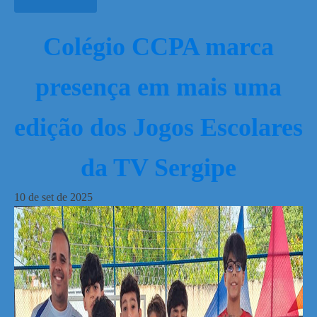
Colégio CCPA marca
presença em mais uma
edição dos Jogos Escolares
da TV Sergipe
10
de
set
de
2025