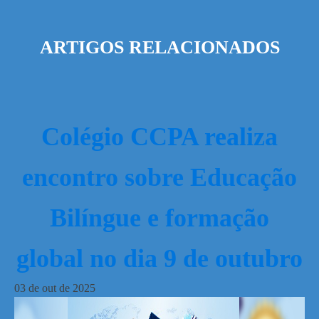
ARTIGOS RELACIONADOS
Colégio CCPA realiza
encontro sobre Educação
Bilíngue e formação
global no dia 9 de outubro
03
de
out
de
2025