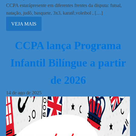
CCPA estarápresente em diferentes frentes da disputa: futsal,
natação, judô, basquete, 3x3, karatê,voleibol , […]
VEJA MAIS
CCPA lança Programa
Infantil Bilíngue a partir
de 2026
14
de
ago
de
2025