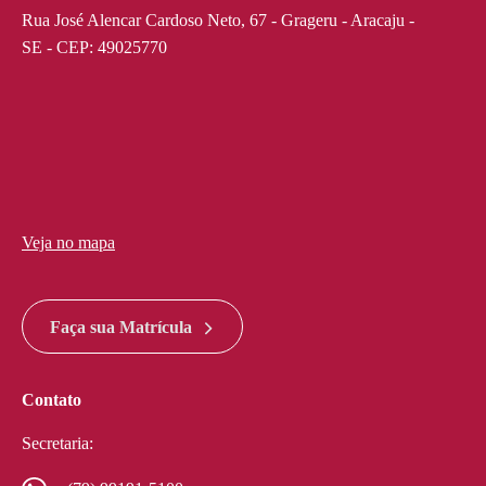
Rua José Alencar Cardoso Neto, 67 - Grageru - Aracaju -
SE - CEP: 49025770
Veja no mapa
divi discount
google maps widget html
Faça sua Matrícula
Contato
Secretaria: