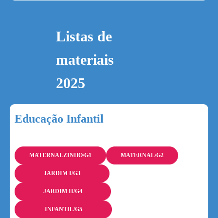
Listas de
materiais
2025
Educação Infantil
MATERNALZINHO/G1
MATERNAL/G2
JARDIM I/G3
JARDIM II/G4
INFANTIL/G5