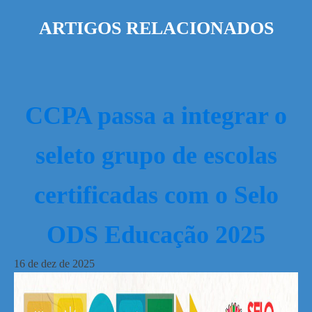
ARTIGOS RELACIONADOS
CCPA passa a integrar o
seleto grupo de escolas
certificadas com o Selo
ODS Educação 2025
16
de
dez
de
2025