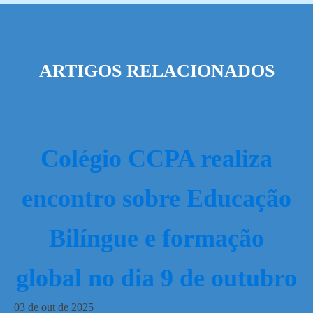
ARTIGOS RELACIONADOS
Colégio CCPA realiza
encontro sobre Educação
Bilíngue e formação
global no dia 9 de outubro
03
de
out
de
2025