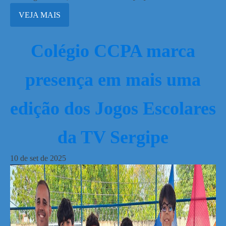
VEJA MAIS
Colégio CCPA marca
presença em mais uma
edição dos Jogos Escolares
da TV Sergipe
10
de
set
de
2025