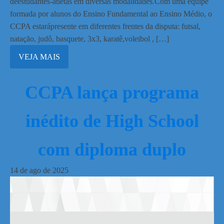
deestudantes-atletas em diversas modalidades.Com uma equipe
formada por alunos do Ensino Fundamental ao Ensino Médio, o
CCPA estarápresente em diferentes frentes da disputa: futsal,
natação, judô, basquete, 3x3, karatê,voleibol , […]
VEJA MAIS
CCPA lança programa
inédito de High School
com diploma duplo
14
de
ago
de
2025