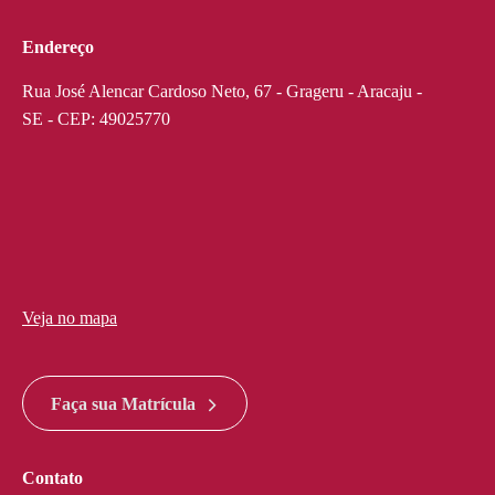
Endereço
Rua José Alencar Cardoso Neto, 67 - Grageru - Aracaju -
SE - CEP: 49025770
Veja no mapa
divi discount
google maps widget html
Faça sua Matrícula
Contato