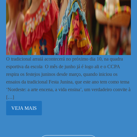
O tradicional arraiá acontecerá no próximo dia 10, na quadra
esportiva da escola O mês de junho já é logo ali e o CCPA
respira os festejos juninos desde março, quando iniciou os
ensaios da tradicional Festa Junina, que este ano tem como tema
‘Nordeste: a arte encena, a vida ensina’, um verdadeiro convite à
[…]
VEJA MAIS