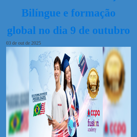
Bilíngue e formação
global no dia 9 de outubro
03
de
out
de
2025