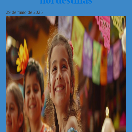
nordestinas
29
de
maio
de
2025