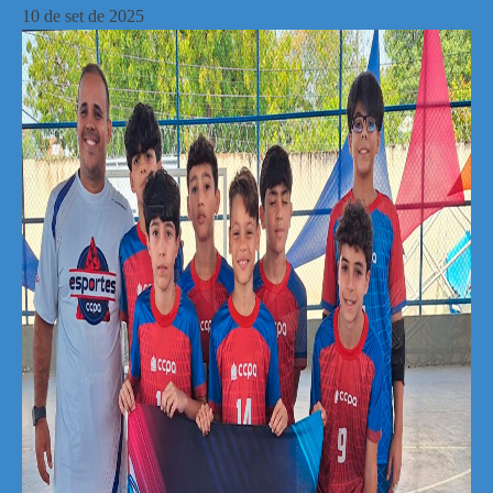
10
de
set
de
2025