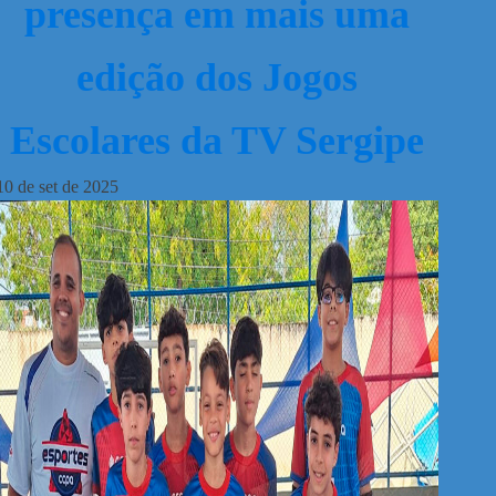
presença em mais uma
edição dos Jogos
Escolares da TV Sergipe
10
de
set
de
2025