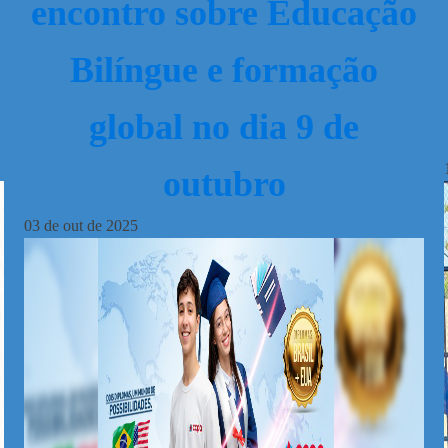
encontro sobre Educação
Bilíngue e formação
global no dia 9 de
outubro
03
de
out
de
2025