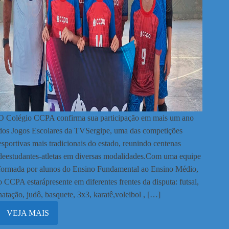
O Colégio CCPA confirma sua participação em mais um ano
dos Jogos Escolares da TVSergipe, uma das competições
esportivas mais tradicionais do estado, reunindo centenas
deestudantes-atletas em diversas modalidades.Com uma equipe
formada por alunos do Ensino Fundamental ao Ensino Médio,
o CCPA estarápresente em diferentes frentes da disputa: futsal,
natação, judô, basquete, 3x3, karatê,voleibol , […]
VEJA MAIS