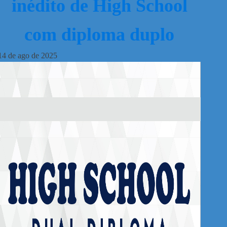
inédito de High School
com diploma duplo
14
de
ago
de
2025