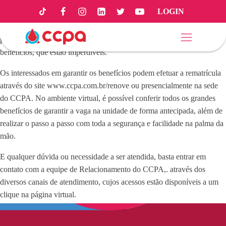
LOGIN
A rematrícula 2024 está aberta e com condições especiais. Para
aproveitar as vantagens, os pais têm até o próximo dia 31 deste mês
para acessar os canais de atendimento e escolher o melhor combo de
benefícios, que estão imperdíveis.
Os interessados em garantir os benefícios podem efetuar a rematrícula
através do site www.ccpa.com.br/renove ou presencialmente na sede
do CCPA. No ambiente virtual, é possível conferir todos os grandes
benefícios de garantir a vaga na unidade de forma antecipada, além de
realizar o passo a passo com toda a segurança e facilidade na palma da
mão.
E qualquer dúvida ou necessidade a ser atendida, basta entrar em
contato com a equipe de Relacionamento do CCPA,. através dos
diversos canais de atendimento, cujos acessos estão disponíveis a um
clique na página virtual.