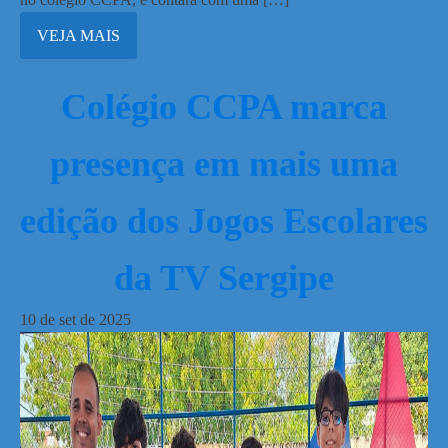
VEJA MAIS
Colégio CCPA marca
presença em mais uma
edição dos Jogos Escolares
da TV Sergipe
10
de
set
de
2025