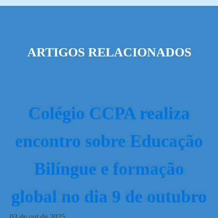
ARTIGOS RELACIONADOS
Colégio CCPA realiza
encontro sobre Educação
Bilíngue e formação
global no dia 9 de outubro
03
de
out
de
2025